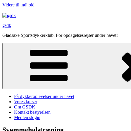
Videre til indhold
gsdk
Gladsaxe Sportsdykkerklub. For opdagelsesrejser under havet!
Få dykkeroplevelser under havet
Vores kurser
Om GSDK
Kontakt bestyrelsen
Medlemslogin
Svømmehalstræning