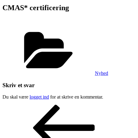
CMAS* certificering
Kategorier
Nyhed
Skriv et svar
Du skal være
logget ind
for at skrive en kommentar.
Indlægsnavigation
Forrige
indlæg