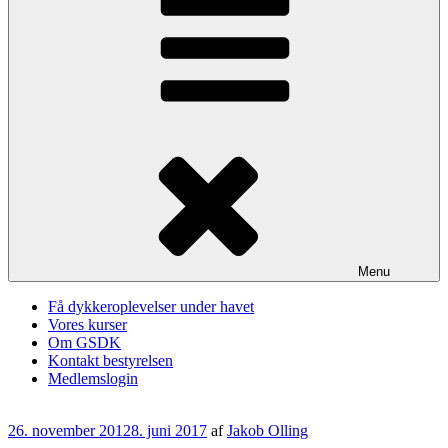
Menu
Få dykkeroplevelser under havet
Vores kurser
Om GSDK
Kontakt bestyrelsen
Medlemslogin
Udgivet
26. november 2012
8. juni 2017
af
Jakob Olling
den