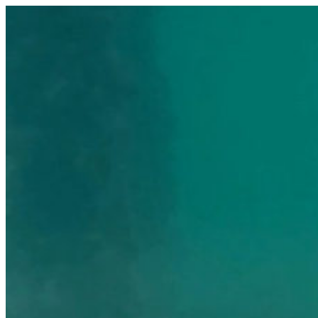
Videre
til
indhold