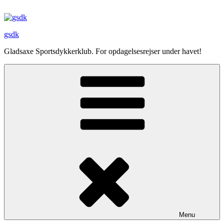
Videre
til
indhold
gsdk
Gladsaxe Sportsdykkerklub. For opdagelsesrejser under havet!
Menu